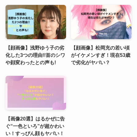
【顔画像】浅野ゆう子の劣
【顔画像】松岡充の若い頃
化した3つの理由!!首のシワ
がイケメンすぎ！現在53歳
や顔変わったとの声も!
で劣化がヤバい？
【画像20選】はるかぜに告
ぐ“一色といろ”が超かわい
い！すっぴん顔もヤバい！