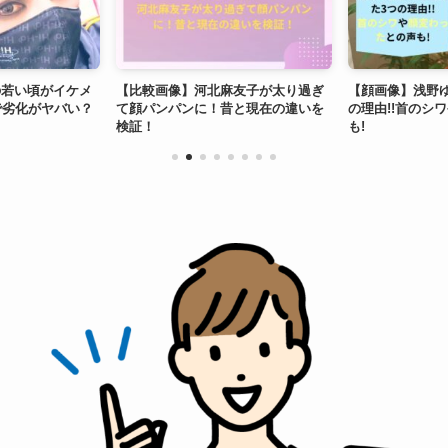
の若い頃がイケメ
【比較画像】河北麻友子が太り過ぎ
【顔画像】浅野
で劣化がヤバい？
て顔パンパンに！昔と現在の違いを
の理由!!首のシ
検証！
も!