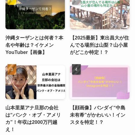
沖縄ターザンとは何者？本
【2025最新】東出昌大が住
名や年齢は？イケメン
んでる場所は山梨？山小屋
YouTuber【画像】
がどこか特定！？
山本里菜アナ旦那の会社
【顔画像】バンダイ“中島
は“バンク・オブ・アメリ
未有希”がかわいい！イン
カ”！年収は2000万円越
スタを特定！？
え！