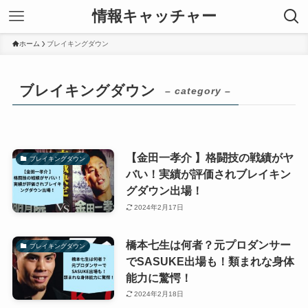
情報キャッチャー
ホーム
ブレイキングダウン
ブレイキングダウン
– category –
【金田一孝介 】格闘技の戦績がヤ
ブレイキングダウン
バい！実績が評価されブレイキン
グダウン出場！
2024年2月17日
橋本七生は何者？元プロダンサー
ブレイキングダウン
でSASUKE出場も！類まれな身体
能力に驚愕！
2024年2月18日