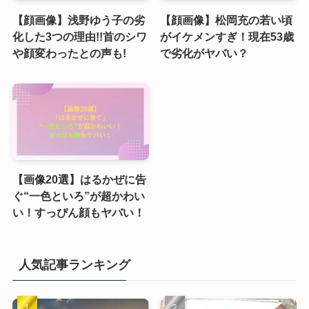
【顔画像】浅野ゆう子の劣
【顔画像】松岡充の若い頃
化した3つの理由!!首のシワ
がイケメンすぎ！現在53歳
や顔変わったとの声も!
で劣化がヤバい？
【画像20選】はるかぜに告
ぐ“一色といろ”が超かわい
い！すっぴん顔もヤバい！
人気記事ランキング