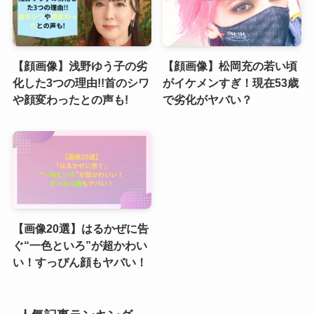
【顔画像】浅野ゆう子の劣
【顔画像】松岡充の若い頃
化した3つの理由!!首のシワ
がイケメンすぎ！現在53歳
や顔変わったとの声も!
で劣化がヤバい？
【画像20選】はるかぜに告
ぐ“一色といろ”が超かわい
い！すっぴん顔もヤバい！