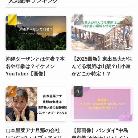
人気記事ランキング
沖縄ターザンとは何者？本
【2025最新】東出昌大が住
名や年齢は？イケメン
んでる場所は山梨？山小屋
YouTuber【画像】
がどこか特定！？
山本里菜アナ旦那の会社
【顔画像】バンダイ“中島
は“バンク・オブ・アメリ
未有希”がかわいい！イン