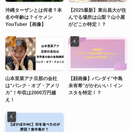
沖縄ターザンとは何者？本
【2025最新】東出昌大が住
名や年齢は？イケメン
んでる場所は山梨？山小屋
YouTuber【画像】
がどこか特定！？
山本里菜アナ旦那の会社
【顔画像】バンダイ“中島
は“バンク・オブ・アメリ
未有希”がかわいい！イン
カ”！年収は2000万円越
スタを特定！？
え！