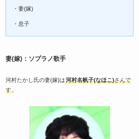
・妻(嫁)
・息子
妻(嫁)：ソプラノ歌手
河村たかし氏の妻(嫁)は
河村名帆子(なほこ)
さんで
す
。