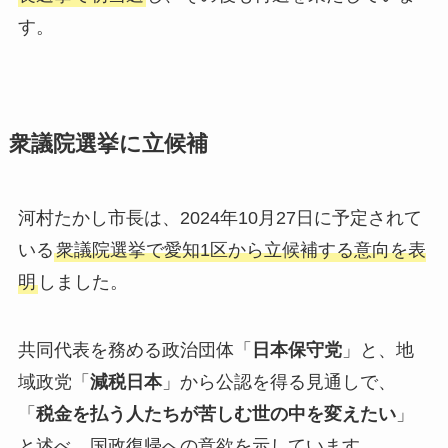
す。
衆議院選挙に立候補
河村たかし市長は、2024年10月27日に予定されて
いる
衆議院選挙で愛知1区から立候補する意向を表
明
しました。
共同代表を務める政治団体「
日本保守党
」と、地
域政党「
減税日本
」から公認を得る見通しで、
「
税金を払う人たちが苦しむ世の中を変えたい
」
と述べ、国政復帰への意欲を示しています。