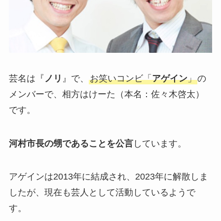
芸名は『
ノリ
』で、
お笑いコンビ「
アゲイン
」
の
メンバーで、相方はけーた（本名：佐々木啓太）
です。
河村市長の甥であることを公言
しています。
アゲインは2013年に結成され、2023年に解散しま
したが、現在も芸人として活動しているようで
す。