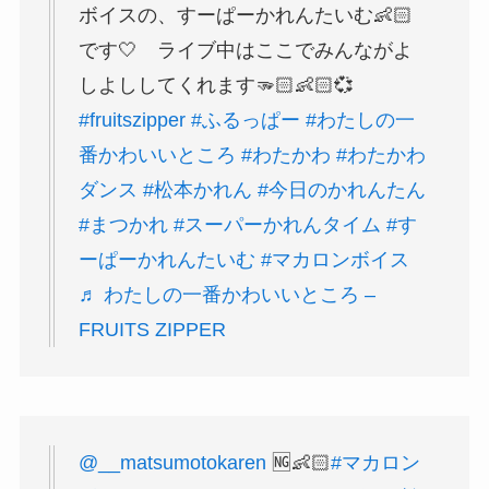
ボイスの、すーぱーかれんたいむ👶🏻
です🤍 ライブ中はここでみんながよ
しよししてくれます🫳🏻👶🏻💞
#fruitszipper
#ふるっぱー
#わたしの一
番かわいいところ
#わたかわ
#わたかわ
ダンス
#松本かれん
#今日のかれんたん
#まつかれ
#スーパーかれんタイム
#す
ーぱーかれんたいむ
#マカロンボイス
♬ わたしの一番かわいいところ –
FRUITS ZIPPER
@__matsumotokaren
🆖👶🏻
#マカロン