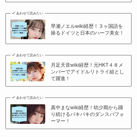
あわせて読みたい
早瀬ノエルwiki経歴！３ヶ国語を
操るドイツと日本のハーフ美女！
あわせて読みたい
月足天音wiki経歴！元HKT４８メ
ンバーでアイドルリトライ組とし
て躍進！
あわせて読みたい
真中まなwiki経歴！幼少期から踊
り続けるバキバキのダンスパフォ
ーマー！