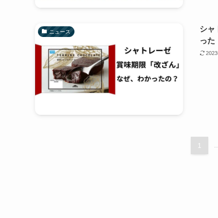
シャ
ニュース
った
202
1
..