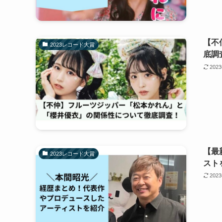
【不
2023レコード大賞
底調
202
【最
2023レコード大賞
スト
202