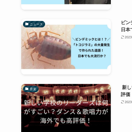
ビン
ニュース
日本
202
新し
音楽
評価
202